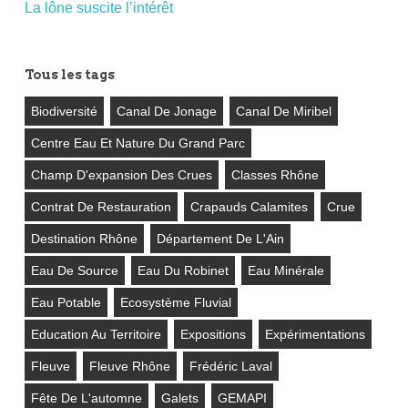
La lône suscite l’intérêt
Tous les tags
Biodiversité
Canal De Jonage
Canal De Miribel
Centre Eau Et Nature Du Grand Parc
Champ D'expansion Des Crues
Classes Rhône
Contrat De Restauration
Crapauds Calamites
Crue
Destination Rhône
Département De L'Ain
Eau De Source
Eau Du Robinet
Eau Minérale
Eau Potable
Ecosystème Fluvial
Education Au Territoire
Expositions
Expérimentations
Fleuve
Fleuve Rhône
Frédéric Laval
Fête De L'automne
Galets
GEMAPI