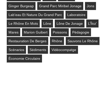
Ginger Burgeap
Grand Parc Miribel Jonage
Jons
Lab'eau Et Nature Du Grand Parc
Laboratoire
Le Rhône En Mots
Lône
Lône De Jonage
L’Îloz'
Mares
Marion Guibert
Poissons
Pédagogie
Restauration De Berges
Rhône
Sauvons Le Rhône
Scénarios
Sédiments
Vidéocompatge
Économie Circulaire