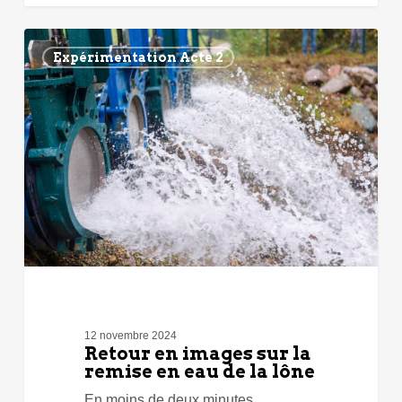
Retour
en
Expérimentation Acte 2
images
sur
la
remise
en
eau
de
la
lône
12 novembre 2024
Retour en images sur la
remise en eau de la lône
En moins de deux minutes,