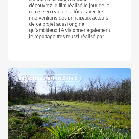
découvrez le film réalisé le jour de la
remise en eau de la lône, avec les
interventions des principaux acteurs
de ce projet aussi original
qu’ambitieux ! A visionner également
le reportage très réussi réalisé par…
Cap
sur
Expérimentation Acte 2
la
biodiversité