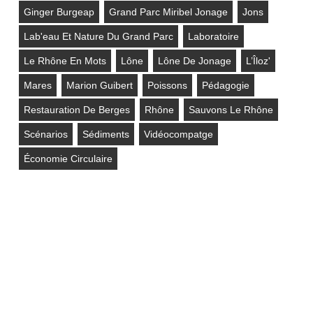
Ginger Burgeap
Grand Parc Miribel Jonage
Jons
Lab'eau Et Nature Du Grand Parc
Laboratoire
Le Rhône En Mots
Lône
Lône De Jonage
L’Îloz'
Mares
Marion Guibert
Poissons
Pédagogie
Restauration De Berges
Rhône
Sauvons Le Rhône
Scénarios
Sédiments
Vidéocompatge
Économie Circulaire