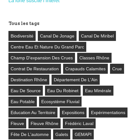
La lône suscite l’intérêt
Tous les tags
Biodiversité
Canal De Jonage
Canal De Miribel
Centre Eau Et Nature Du Grand Parc
Champ D'expansion Des Crues
Classes Rhône
Contrat De Restauration
Crapauds Calamites
Crue
Destination Rhône
Département De L'Ain
Eau De Source
Eau Du Robinet
Eau Minérale
Eau Potable
Ecosystème Fluvial
Education Au Territoire
Expositions
Expérimentations
Fleuve
Fleuve Rhône
Frédéric Laval
Fête De L'automne
Galets
GEMAPI